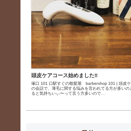
頭皮ケアコース始めました‼
塚口 101 口駅すぐの散髪屋 barbershop 101 |
の会話で、薄毛に関する悩みを言われてる方が多いの
ると気持ちいぃ〜って言う方多いので…